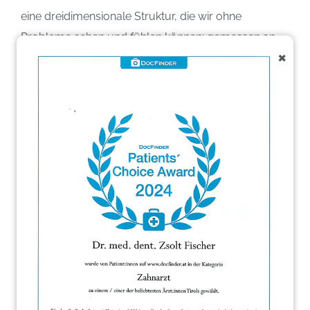
eine dreidimensionale Struktur, die wir ohne
Probleme sehen und fühlen können: gemessen an
×
der Größe eines einzelnen Bakteriums ist die
sogenannte Glycocalix mit ihren Säulen, Kanälen
und Hohlräumen ein Gebäude von riesigen
Dimensionen.
Der Biofilm hat sein eigenes “Mikroklima”: pH-Wert
und Konzentrationen von Mineralien und Nährstoffen
können im Innern des Films ganz anders sein als in
der Umgebung; Antibiotika, Medikamente oder
Immunzellen, die auf der Jagd nach
Krankheitserregern sind, erreichen die
Biofilmbewohner oft kaum.