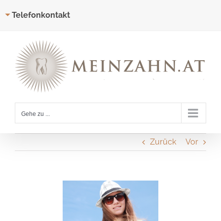
Telefonkontakt
Zum
Inhalt
springen
Gehe zu ...
Zurück
Vor
Zeige
grösseres
Bild