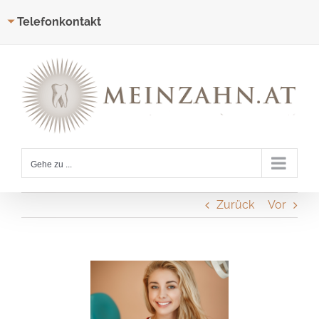
Telefonkontakt
Zum
Inhalt
springen
Gehe zu ...
Zurück
Vor
Zeige
grösseres
Bild