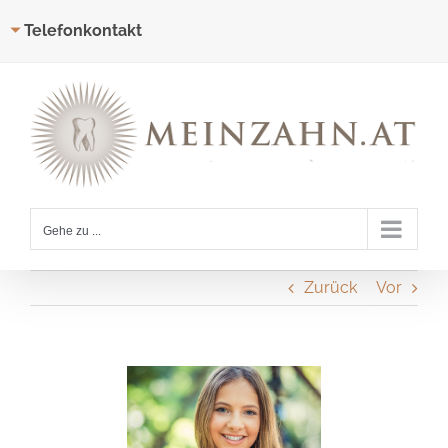
Telefonkontakt
Zum
Inhalt
springen
Gehe zu ...
Zurück
Vor
Zeige
grösseres
Bild