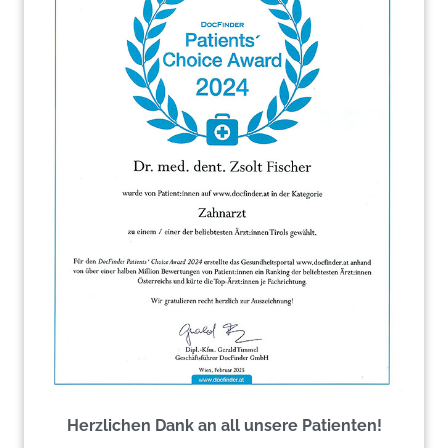
mit reduzierter Dichte, in dem Abbauprozesse
dominieren: Ganz schlechte Voraussetzungen für
das Einheilen eines Implantats.
Wenn wir dagegen zuwarten, bis alle Entzündungen
ausgeheilt sind und sich die Zahnalveole sogar mit
Knochensubstanz aufgefüllt hat, schaffen wir beste
Bedingungen für die neue künstliche Zahnwurzel.
Was ist das Problem mit
Sofortbelastung?
Wenn Sie sich einen Knochen gebrochen haben,
wird der so lange in einem Gips immobilisiert, bis der
Herzlichen Dank an all unsere Patienten!