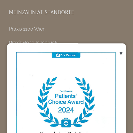
MEINZAHN.AT STANDORTE
Praxis 1100 Wien
Praxis 6020 Innsbruck
×
Zahnarzt Notdienst Innsbruck / Tirol
INFORMATIONEN
Informationsquellen zur Zahnheilkunde
KONTAKT