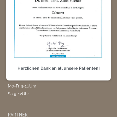
Praxis 1100 Wien
Keplergasse 7
A – 1100 Wien
Tel:
+43 (0)1 604 12 36
Mo-Fr: 8-16Uhr
Praxis 6020 Innsbruck
Maria-Theresien-Strasse 23/4
Herzlichen Dank an all unsere Patienten!
A – 6020 Innsbruck
Tel:
+43 (0)512 572 325
Mo-Fr 9-16Uhr
Sa 9-12Uhr
PARTNER